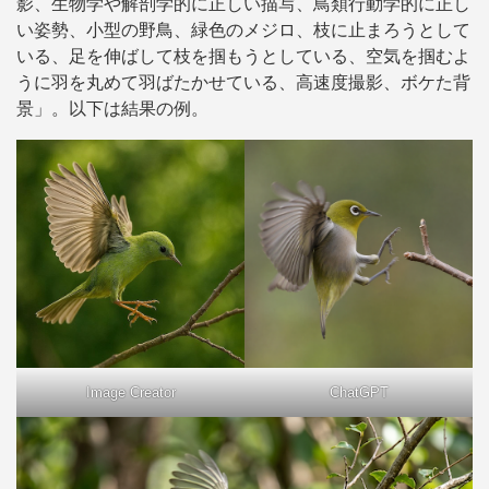
影、生物学や解剖学的に正しい描写、鳥類行動学的に正し
い姿勢、小型の野鳥、緑色のメジロ、枝に止まろうとして
いる、足を伸ばして枝を掴もうとしている、空気を掴むよ
うに羽を丸めて羽ばたかせている、高速度撮影、ボケた背
景」。以下は結果の例。
Image Creator
ChatGPT