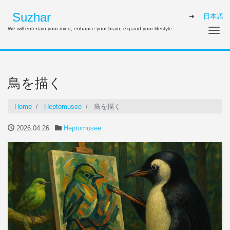
Suzhar
日本語
We will entertain your mind, enhance your brain, expand your lifestyle.
Tog
鳥を描く
Home
Heptomusee
鳥を描く
2026.04.26
Heptomusee