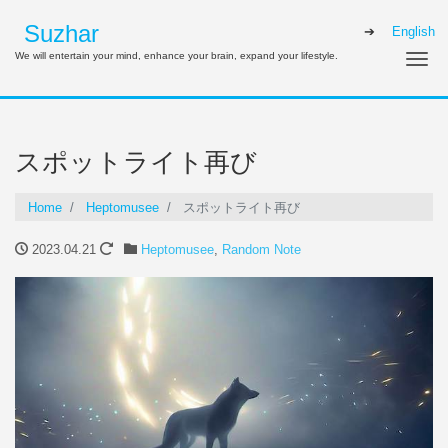
Suzhar
English
We will entertain your mind, enhance your brain, expand your lifestyle.
Me
スポットライト再び
Home
Heptomusee
スポットライト再び
2023.04.21
Heptomusee
,
Random Note