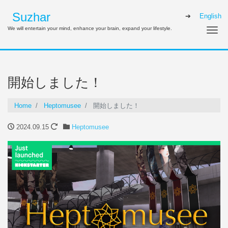
Suzhar
English
We will entertain your mind, enhance your brain, expand your lifestyle.
Me
開始しました！
Home
Heptomusee
開始しました！
2024.09.15
Heptomusee