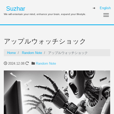
Suzhar
English
We will entertain your mind, enhance your brain, expand your lifestyle.
Me
アップルウォッチショック
Home
Random Note
アップルウォッチショック
2024.12.08
Random Note