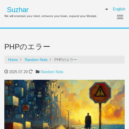
Suzhar
English
We will entertain your mind, enhance your brain, expand your lifestyle.
Me
PHPのエラー
Home
Random Note
PHPのエラー
2025.07.20
Random Note