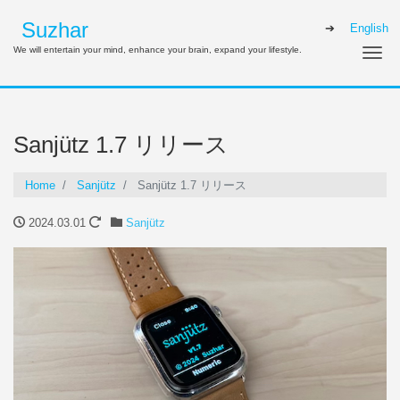
Suzhar
English
We will entertain your mind, enhance your brain, expand your lifestyle.
Me
Sanjütz 1.7 リリース
Home
Sanjütz
Sanjütz 1.7 リリース
2024.03.01
Sanjütz